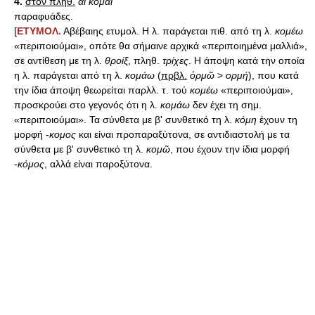
4.
στον πληθ.
αἱ κόμαι
παραφυάδες.
[
ΕΤΥΜΟΛ.
Αβέβαιης ετυμολ. Η λ. παράγεται πιθ. από τη λ.
κομέω
«περιποιούμαι», οπότε θα σήμαινε αρχικά «περιποιημένα μαλλιά»,
σε αντίθεση με τη λ.
θροίξ
, πληθ.
τρίχες
. Η άποψη κατά την οποία
η λ. παράγεται από τη λ.
κομάω
(
πρβλ.
ὁρμῶ
>
ορμή
), που κατά
την ίδια άποψη θεωρείται παρλλ. τ. τού
κομέω
«περιποιούμαι»,
προσκρούει στο γεγονός ότι η λ.
κομάω
δεν έχει τη σημ.
«περιποιούμαι». Τα σύνθετα με β' συνθετικό τη λ.
κόμη
έχουν τη
μορφή -
κομος
και είναι προπαραξύτονα, σε αντιδιαστολή με τα
σύνθετα με β' συνθετικό τη λ.
κομῶ
, που έχουν την ίδια μορφή
-
κόμος
, αλλά είναι παροξύτονα.