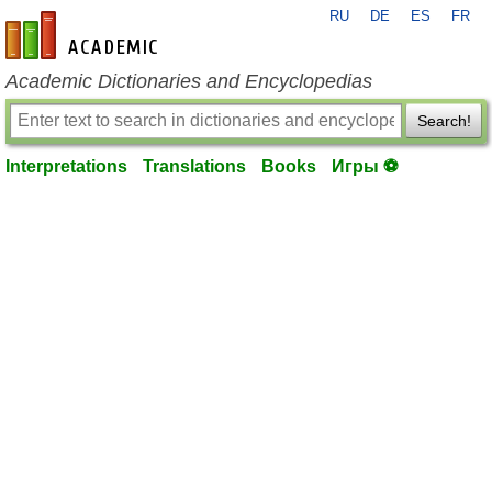
RU
DE
ES
FR
en-academic.com
Academic Dictionaries and Encyclopedias
Search!
Interpretations
Translations
Books
Игры ⚽