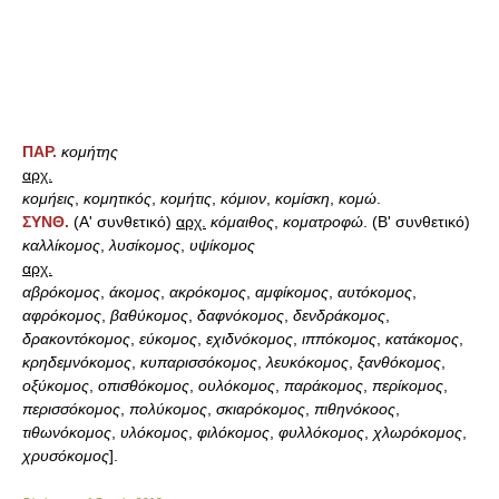
ΠΑΡ.
κομήτης
αρχ.
κομήεις
,
κομητικός
,
κομήτις
,
κόμιον
,
κομίσκη
,
κομώ
.
ΣΥΝΘ.
(Α' συνθετικό)
αρχ.
κόμαιθος
,
κοματροφώ
. (Β' συνθετικό)
καλλίκομος
,
λυσίκομος
,
υψίκομος
αρχ.
αβρόκομος
,
άκομος
,
ακρόκομος
,
αμφίκομος
,
αυτόκομος
,
αφρόκομος
,
βαθύκομος
,
δαφνόκομος
,
δενδράκομος
,
δρακοντόκομος
,
εύκομος
,
εχιδνόκομος
,
ιππόκομος
,
κατάκομος
,
κρηδεμνόκομος
,
κυπαρισσόκομος
,
λευκόκομος
,
ξανθόκομος
,
οξύκομος
,
οπισθόκομος
,
ουλόκομος
,
παράκομος
,
περίκομος
,
περισσόκομος
,
πολύκομος
,
σκιαρόκομος
,
πιθηνόκοος
,
τιθωνόκομος
,
υλόκομος
,
φιλόκομος
,
φυλλόκομος
,
χλωρόκομος
,
χρυσόκομος
].