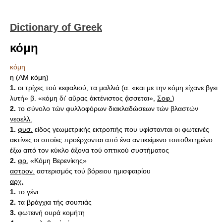
Dictionary of Greek
κόμη
κόμη
η (AM κόμη)
1.
οι τρίχες τού κεφαλιού, τα μαλλιά (α. «και με την κόμη είχανε βγει
λυτή» β. «κόμη δι' αὔρας ἀκτένιστος ᾄσσεται»,
Σοφ.
)
2.
το σύνολο τών φυλλοφόρων διακλαδώσεων τών βλαστών
νεοελλ.
1.
φυσ.
είδος γεωμετρικής εκτροπής που υφίστανται οι φωτεινές
ακτίνες οι οποίες προέρχονται από ένα αντικείμενο τοποθετημένο
έξω από τον κύκλο άξονα τού οπτικού συστήματος
2.
φρ.
«Κόμη Βερενίκης»
αστρον.
αστερισμός τού βόρειου ημισφαιρίου
αρχ.
1.
το γένι
2.
τα βράγχια τής σουπιάς
3.
φωτεινή ουρά κομήτη