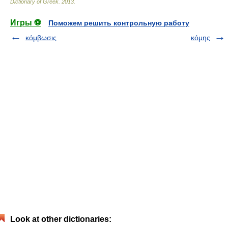
Dictionary of Greek
.
2013
.
Игры ⚽
Поможем решить контрольную работу
κόμβωσις
κόμης
Look at other dictionaries: