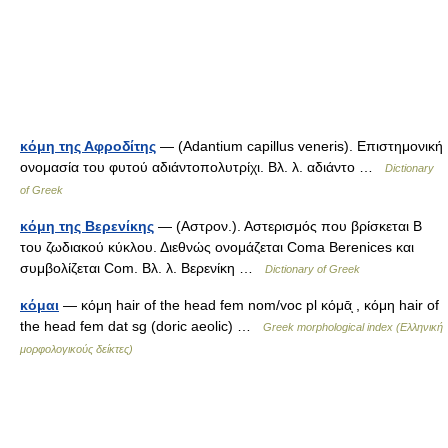
κόμη της Αφροδίτης
— (Adantium capillus veneris). Επιστημονική
ονομασία του φυτού αδιάντοπολυτρίχι. Βλ. λ. αδιάντο …
Dictionary
of Greek
κόμη της Βερενίκης
— (Αστρον.). Αστερισμός που βρίσκεται Β
του ζωδιακού κύκλου. Διεθνώς ονομάζεται Coma Berenices και
συμβολίζεται Com. Βλ. λ. Βερενίκη …
Dictionary of Greek
κόμαι
— κόμη hair of the head fem nom/voc pl κόμᾱͅ , κόμη hair of
the head fem dat sg (doric aeolic) …
Greek morphological index (Ελληνική
μορφολογικούς δείκτες)