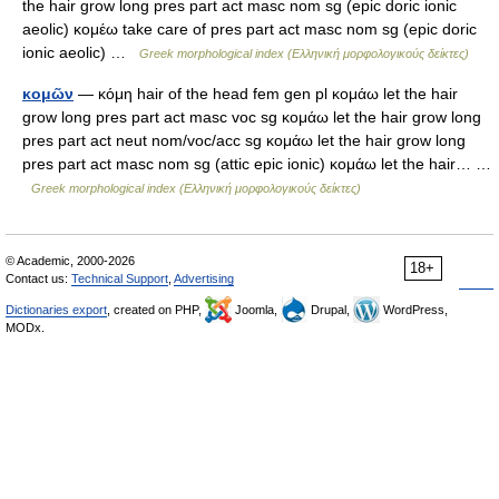
the hair grow long pres part act masc nom sg (epic doric ionic
aeolic) κομέω take care of pres part act masc nom sg (epic doric
ionic aeolic) …
Greek morphological index (Ελληνική μορφολογικούς δείκτες)
κομῶν
— κόμη hair of the head fem gen pl κομάω let the hair
grow long pres part act masc voc sg κομάω let the hair grow long
pres part act neut nom/voc/acc sg κομάω let the hair grow long
pres part act masc nom sg (attic epic ionic) κομάω let the hair… …
Greek morphological index (Ελληνική μορφολογικούς δείκτες)
© Academic, 2000-2026
18+
Contact us:
Technical Support
,
Advertising
Dictionaries export
, created on PHP,
Joomla,
Drupal,
WordPress,
MODx.